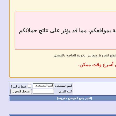
ات أو إزالة الروابط الخارجية إلى فقدان الروابط الخلفية (Backlinks) الخاصة بمواقعكم، مما قد يؤثر على نتائج حملاتكم
خضع لشروط ومعايير الجودة الخاصة بالمنتدى.
في أسرع وقت ممكن.
اسم المستخدم
حفظ بياناتي ؟
كلمة المرور
[اعتبر جميع المواضيع مقروءة]