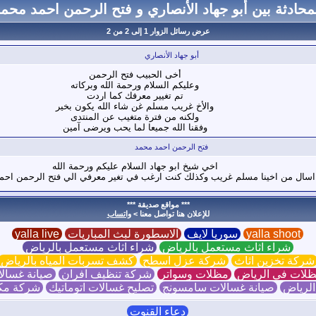
محادثة بين أبو جهاد الأنصاري و فتح الرحمن احمد محم
عرض رسائل الزوار 1 إلى
2
من
2
أبو جهاد الأنصاري
أخى الحبيب فتح الرحمن
وعليكم السلام ورحمة الله وبركاته
تم تغيير معرفك كما اردت
والأخ غريب مسلم غن شاء الله يكون بخير
ولكنه من فترة متغيب عن المنتدى
وفقنا الله جميعا لما يحب ويرضى آمين
فتح الرحمن احمد محمد
اخي شيخ ابو جهاد السلام عليكم ورحمة الله
اسال من اخينا مسلم غريب وكذلك كنت ارغب في تغير معرفي الي فتح الرحمن احم
*** مواقع صديقة ***
للإعلان هنا تواصل معنا >
واتساب
yalla shoot
سوريا لايف
الاسطورة لبث المباريات
yalla live
شراء اثاث مستعمل بالرياض
شراء اثاث مستعمل بالرياض
ركة تخزين اثاث
شركة عزل اسطح
كشف تسربات المياه بالرياض
لات في الرياض
مظلات وسواتر
شركة تنظيف افران
صيانة غسالا
الرياض
صيانة غسالات سامسونج
تصليح غسالات اتوماتيك
شركة مك
دعاء القنوت