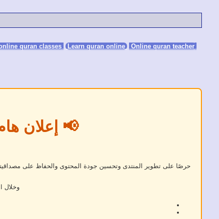
Learn quran online
Online quran teacher
online quran classes
📢 إعلان هام
حرصًا على تطوير المنتدى وتحسين جودة المحتوى والحفاظ على مصداقيته، 
وخلال ا