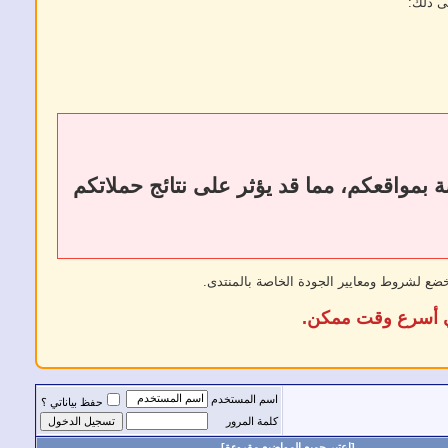
ى ذلك:
ات أو إزالة الروابط الخارجية إلى فقدان الروابط الخلفية (Backlinks) الخاصة بمواقعكم، مما قد يؤثر على نتائج حملاتكم
خضع لشروط ومعايير الجودة الخاصة بالمنتدى.
في أسرع وقت ممكن.
اسم المستخدم
حفظ بياناتي ؟
كلمة المرور
[اعتبر جميع المواضيع مقروءة]