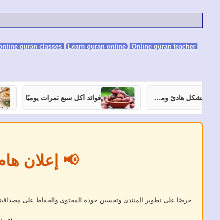
Learn quran online
Online quran teacher
online quran classes
7 نصائح تساعدك على النوم بشكل هادئ ومستمر
فوائد أكل سبع تمرات يوميًا
📢 إعلان هام
حرصًا على تطوير المنتدى وتحسين جودة المحتوى والحفاظ على مصداقيته، 