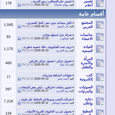
تفسير
»
تفسير حلم العصافير: رموز الحرية...
179
178
أحلام
كتبه
ريهام تمام15
2026-05-12
07:01 AM
سام عامة
المجتمع
»
كبائن مصاعد بدون حفر: الحل العصري...
1,061
1,045
العربي
كتبه
نادر كينوي
2026-06-10
05:14 PM
مناسبات
»
شركة عزل اسطح بجازان
95
93
الاعضاء
كتبه
شيكوب
2026-02-25
01:33 AM
العيادة
»
نزيف تحت العنكبوتية.. حالة عصبية خطيرة...
1,224
1,175
الصحية
كتبه
ريم الحربي
2026-05-29
02:46 PM
المرأة
»
تفصيل خزائن / تفصيل خزائن بالرياض‏
والأسرة
469
473
كتبه
باك لينك
2026-05-24
10:31 PM
والطفل
كتب
»
شهادات احترافية وتدريبات
82
77
إلكترونية
كتبه
أحمد نصر
2026-04-12
02:22 PM
الصوتيات
»
تصوير منتجات احترافي… ليش بعض المنتجات...
414
397
والمرئيات
كتبه
ريم الحربي
2026-05-27
10:27 PM
دعاية
»
شركات الذهب ودورها في الحفاظ على قيمة...
7,376
7,218
وإعلان
كتبه
محمود ابوماهر
2026-06-11
03:28 PM
المطبخ
»
معمول تمر بر: الحلويات العربية الأصيلة...
137
134
كتبه
يلاشوب
2025-02-17
09:19 AM