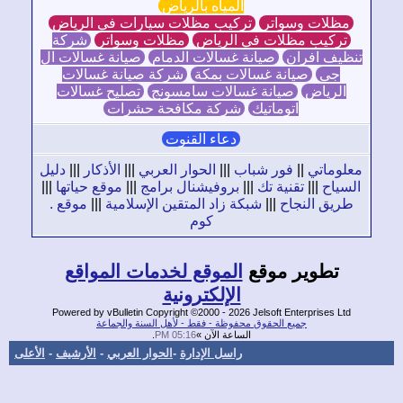
المياه بالرياض
ظلات وسواتر
تركيب مظلات سيارات في الرياض
تركيب مظلات في الرياض
مظلات وسواتر
شركة
ظيف افران
صيانة غسالات الدمام
صيانة غسالات ال
جي
صيانة غسالات بمكة
شركة صيانة غسالات
الرياض
صيانة غسالات سامسونج
تصليح غسالات
اتوماتيك
شركة مكافحة حشرات
دعاء القنوت
لوماتي
||
فور شباب
|||
الحوار العربي
|||
الأذكار
|||
دليل
سياح
|||
تقنية تك
|||
بروفيشنال برامج
|||
موقع حياتها
|||
ريق النجاح
|||
شبكة زاد المتقين الإسلامية
|||
موقع .
كوم
تطوير موقع
الموقع لخدمات المواقع
الإلكترونية
Powered by vBulletin Copyright ©2000 - 2026 Jelsoft Enterprises Ltd
جميع الحقوق محفوظة - فقط - لأهل السنة والجماعة
الساعة الآن »
05:16 PM
.
راسل الإدارة
-
الحوار العربي
-
الأرشيف
-
الأعلى