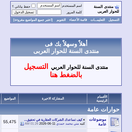
اسم المستخدم
منتدى السنة
حفظ بياناتي ؟
وار العربى
كلمة المرور
سجيل
التعليمـــات
قائمة الأعضاء
التقويم
[اعتبر جميع المواضيع مقروءة]
أهلاً وسهلاً بك فى
منتدى السنة للحوار العربى
التسجيل
منتدى السنة للحوار العربي
بالضغط هنا
الأقسام
المشاركة الاخيرة
المواضيع
المشاركات
الرئيسية
ارات عامة
موضوعات
»
كيف تساعدك الشركات العقارية في تحقيق...
111,616
55,475
عامة
كتبه
مني محمد حمدي
2026-06-11
01:26 AM