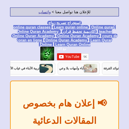
للإعلان هنا تواصل معنا >
واتساب
استخراج تصريح زواج
Learn quran online
Online qura
teacher
اكاديمية تحفيظ قران
Online Quran Academy
Online Quran Academy
Online Quran Academy
cours
coran en ligne
Online Quran Academy
Learn Quran
Online
Learn Quran Online
قرفة
آباء وأمهات بلا وعي
تربية الأبناء في غياب الأب
المفاتي
📢 إعلان هام بخصوص
المقالات الدعائية