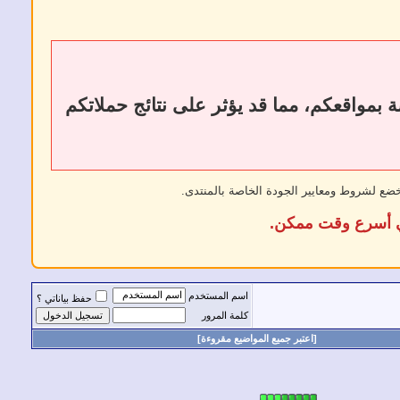
ات أو إزالة الروابط الخارجية إلى فقدان الروابط الخلفية (Backlinks) الخاصة بمواقعكم، مما قد يؤثر على نتائج حملاتكم
خضع لشروط ومعايير الجودة الخاصة بالمنتدى.
في أسرع وقت ممكن.
اسم المستخدم
حفظ بياناتي ؟
كلمة المرور
[اعتبر جميع المواضيع مقروءة]