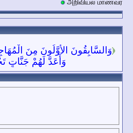
அறிவியல் மாணவர்
وَالسَّابِقُونَ الأَوَّلُونَ مِنَ الْمُهَاجِ
وَأَعَدَّ لَهُمْ جَنَّاتٍ تَ