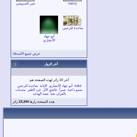
merry
عمر الحدوشي
ساجدة للرحمن
أبو جهاد
الأنصاري
عرض جميع الأصدقاء
آخر الزوار
آخر 10 زائر لهذه الصفحة هم:
salut
أبو جهاد الأنصاري
الإبانة
ساجدة للرحمن
سمو داعية
صبراً
عاشق الال
غرد الطير
منتديات
بالقران نحيا
نعمة الهدايه
هذه الصفحة زارها
23,344
زائر