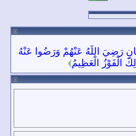
َانٍ رَضِيَ اللَّهُ عَنْهُمْ وَرَضُوا عَنْهُ
َلِكَ الْفَوْزُ الْعَظِيمُ