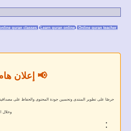
Learn quran online
Online quran teacher
online quran classes
📢 إعلان هام
حرصًا على تطوير المنتدى وتحسين جودة المحتوى والحفاظ على مصداقيته، 
وخلال ا