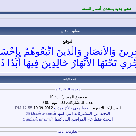
عضو جديد بمنتدى أنصار السنة
معلومات عني
التوقيع
رِينَ وَالأَنصَارِ وَالَّذِينَ اتَّبَعُوهُمْ بِإِحْس
جْرِي تَحْتَهَا الأَنْهَارُ خَالِدِينَ فِيهَا أَبَدًا ذ
الاحصائيات
مجموع المشاركات
مجموع المشاركات:
16
معدل المشاركات لكل يوم:
0.00
المشاركة الاخيرة:
رحبوا معي بالأخ مهذب
2012-09-19
12:55 PM
البحث عن المشاركات التي كتبها அறிவியல் மாணவர்
البحث فقط عن المواضيع التي كتبها அறிவியல் மாணவர்
معلومات عامة