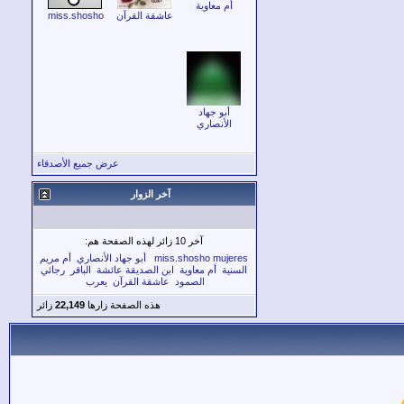
أم معاوية
عاشقة القرآن
miss.shosho
أبو جهاد
الأنصاري
عرض جميع الأصدقاء
آخر الزوار
آخر 10 زائر لهذه الصفحة هم:
mujeres
miss.shosho
أبو جهاد الأنصاري
أم مريم
السنية
أم معاوية
ابن الصديقة عائشة
الباقر
رجائي
الصمود
عاشقة القرآن
يعرب
هذه الصفحة زارها
22,149
زائر