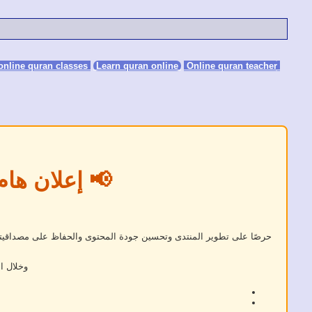
Learn quran online
Online quran teacher
online quran classes
📢 إعلان هام
حرصًا على تطوير المنتدى وتحسين جودة المحتوى والحفاظ على مصداقيته، 
وخلال ا