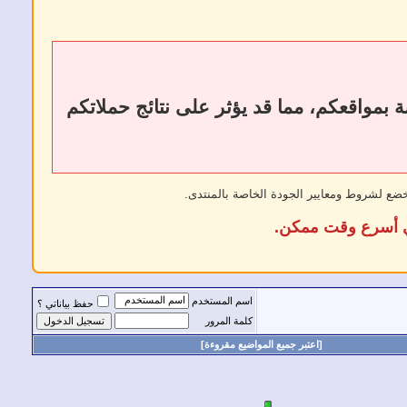
ات أو إزالة الروابط الخارجية إلى فقدان الروابط الخلفية (Backlinks) الخاصة بمواقعكم، مما قد يؤثر على نتائج حملاتكم
خضع لشروط ومعايير الجودة الخاصة بالمنتدى.
في أسرع وقت ممكن.
اسم المستخدم
حفظ بياناتي ؟
كلمة المرور
[اعتبر جميع المواضيع مقروءة]