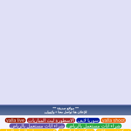
*** مواقع صديقة ***
للإعلان هنا تواصل معنا >
واتساب
yalla shoot
سوريا لايف
الاسطورة لبث المباريات
yalla live
شراء اثاث مستعمل بالرياض
شراء اثاث مستعمل بالرياض