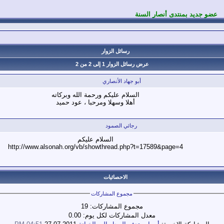
عضو جديد بمنتدى أنصار السنة
رسائل الزوار
عرض رسائل الزوار 1 إلى
2
من
2
أبو جهاد الأنصاري
السلام عليكم ورحمة الله وبركاته
أهلا وسهلا ومرحبا ، عود حميد
رجائي الصمود
السلام عليكم
http://www.alsonah.org/vb/showthread.php?t=17589&page=4
الاحصائيات
مجموع المشاركات
مجموع المشاركات:
19
معدل المشاركات لكل يوم:
0.00