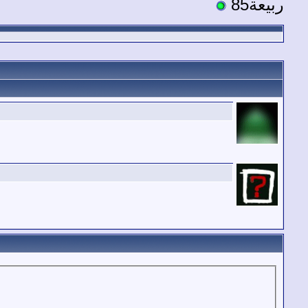
ربيعة85