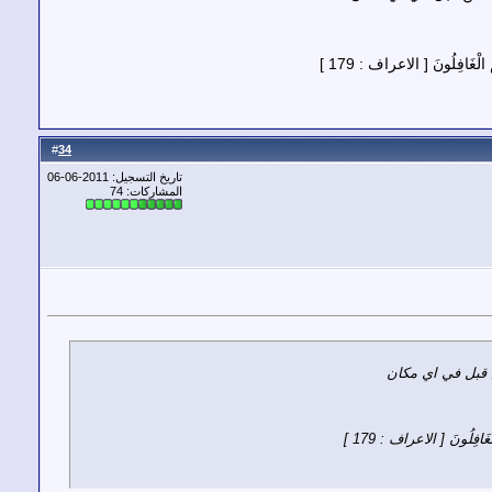
ُمُ الْغَافِلُونَ [ الاعراف : 179 ]
34
#
تاريخ التسجيل: 2011-06-06
المشاركات: 74
ن قبل في اي مكان
الْغَافِلُونَ [ الاعراف : 179 ]