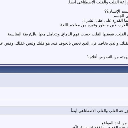
اعة القلب والقلب الاصطناعي أيضاً.
جسم الإنسان؟؟
ي الجسم.
هما القدرة على عقل الشيء.
عرب لابن منظور وغيره من معاجم اللغة.
 القلب, فيعقلها القلب حسب فهم الدماغ, ويتعامل معها, بال\ريقة المناسبة.
لك, والذي يخاف, فإن الذي تحس بالخوف فيه, هو قلبك وليس عقلك, وقس على ذل
فهمته من النصوص أعلاه.\
راعة القلب والقلب الاصطناعي أيضاً.
من احد المواقع..
ان هذه القصص ملفقة لسبب او لآخر..