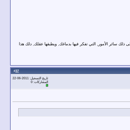
ك سائر الأمور, التي تفكر فيها بدماغك, ويطبقها عقلك, دلك هذا
37
#
تاريخ التسجيل: 2011-06-22
المشاركات: 0