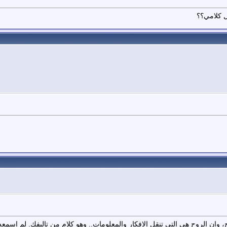
يل كلامي؟؟
 وان الروح هي التي تنقل الافكار والمعلومات.. وهو كلام من تاليفك. لم اسم