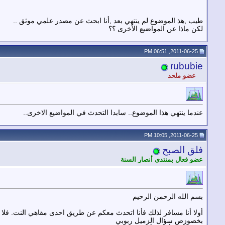
طيب ,هذ الموضوع لم ينتهي بعد ,أنا ابحث عن مصدر علمي موثق ..
لكن ماذا عن المواضيع الأخرى ؟؟
2011-06-25, 06:51 PM
rububie
عضو ملحد
عندما ينتهي هذا الموضوع.. سابدا التحدث في المواضيع الاخرى..
2011-06-25, 10:05 PM
فلق الصبح
عضو فعال بمنتدى أنصار السنة
بسم الله الرحمن الرحيم
أولا أنا مسافر لذلك فأنا اتحدث معكم عن طريق احدى مقاهي النت. فلا 
بخصوزص سؤال الزميل ربوبي