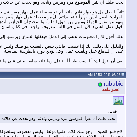
يجب عليك أن تقرأ الموضوع مرة ومرتين وثلاثة, وهو تحدث عن حالات زر
ثانياً: العقل هل هو جهاز قائم بذاته, أم هو محصلة عمل جهاز معين في 
الجواب: العقل ليس جهازاً قائما بذاته, بل هو محصلة عمل جهاز معين ف
منهم من يقول الدماغ ومنهم من يقول القلب, والصحيح أن الجهازين ليد
أقول عقل الشيء, لأن العقل في اللغة معروف, راجعه في كتاب لسان ال
لذلك أقول لك, المعلومات تذهب إلي الدماغ فيعقلها الدماغ, ويرسلها إلى
والدليل على ذلك: أنك إذا غضبت, فالذي ينبض بالغضب هو قلبك وليس عق
على أن للدماغ عقل وللقلب عقل, وكل يؤدي دوره بالطريقة المناسبة
بقي أن اقول لك: أنا لست طبيباً أنا ناقل, وما قلته سابقا, مبني على ما 
2011-06-26, 12:53 AM
rububie
عضو ملحد
اقتباس:
يجب عليك أن تقرأ الموضوع مرة ومرتين وثلاثة, وهو تحدث عن حالات ز
الاخ فلق الصبح.. ارجو منك كلاما علميا موثقا.. وليس مقصوصا وملصوقا 
ويجب ان يكون الكلام متفق عليه بين العلماء.. فهناك احتمال وارد جدا 