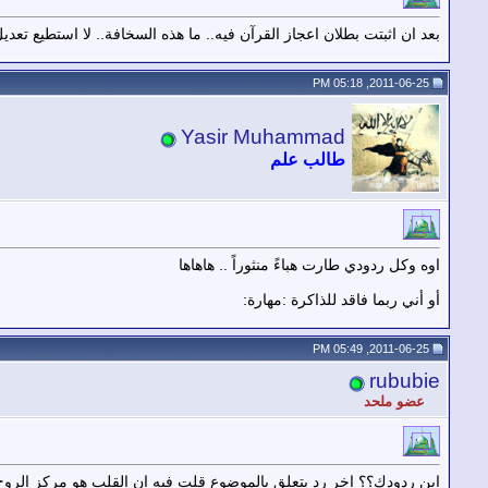
بعد ان اثبتت بطلان اعجاز القرآن فيه.. ما هذه السخافة.. لا استطيع تعد
2011-06-25, 05:18 PM
Yasir Muhammad
طالب علم
اوه وكل ردودي طارت هباءً منثوراً .. هاهاها
أو أني ربما فاقد للذاكرة :مهارة:
2011-06-25, 05:49 PM
rububie
عضو ملحد
اين ردودك؟؟ اخر رد يتعلق بالموضوع قلت فيه ان القلب هو مركز الروح،