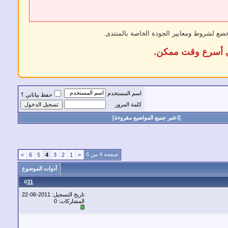
خضع لشروط ومعايير الجودة الخاصة بالمنتدى.
في أسرع وقت ممكن.
اسم المستخدم
حفظ بياناتي ؟
كلمة المرور
[اعتبر جميع المواضيع مقروءة]
صفحة 4 من 6
>
6
5
4
3
2
1
<
أدوات الموضوع
31
#
تاريخ التسجيل: 2011-06-22
المشاركات: 0