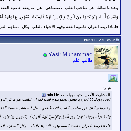
وعندما سالتك عن صاحب القلب الاصطناعي.. هل انه يفقد خاصية الفقه؟ 
وَلَقَدْ ذَرَأْنَا لِجَهَنَّمَ كَثِيرًا مِنَ الْجِنِّ وَالْإِنْسِ ۖ لَهُمْ قُلُوبٌ لَا يَفْقَهُونَ بِهَا وَلَهُمْ أ
فلماذا ربط القران خاصية الفقه وفهم الاشياء بالقلب. وكل المعاجم العر
2011-06-25, 06:19 PM
Yasir Muhammad
طالب علم
اقتباس:
المشاركة الأصلية كتبت بواسطة rububie
اين ردودك؟؟ اخر رد يتعلق بالموضوع قلت فيه ان القلب هو مركز الروح
وعندما سالتك عن صاحب القلب الاصطناعي.. هل انه يفقد خاصية الفقه
وَلَقَدْ ذَرَأْنَا لِجَهَنَّمَ كَثِيرًا مِنَ الْجِنِّ وَالْإِنْسِ ۖ لَهُمْ قُلُوبٌ لَا يَفْقَهُونَ بِهَا وَلَهُمْ
فلماذا ربط القران خاصية الفقه وفهم الاشياء بالقلب. وكل المعاجم الع