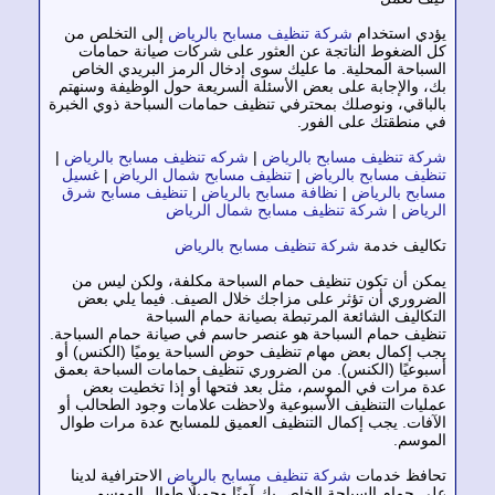
دي استخدام
شركة تنظيف مسابح بالرياض
إلى التخلص من
 الضغوط الناتجة عن العثور على شركات صيانة حمامات
سباحة المحلية. ما عليك سوى إدخال الرمز البريدي الخاص
، والإجابة على بعض الأسئلة السريعة حول الوظيفة وسنهتم
لباقي، ونوصلك بمحترفي تنظيف حمامات السباحة ذوي الخبرة
 منطقتك على الفور.
كة تنظيف مسابح بالرياض
|
شركه تنظيف مسابح بالرياض
|
ظيف مسابح بالرياض
|
تنظيف مسابح شمال الرياض
|
غسيل
ابح بالرياض
|
نظافة مسابح بالرياض
|
تنظيف مسابح شرق
رياض
|
شركة تنظيف مسابح شمال الرياض
اليف خدمة
شركة تنظيف مسابح بالرياض
كن أن تكون تنظيف حمام السباحة مكلفة، ولكن ليس من
ضروري أن تؤثر على مزاجك خلال الصيف. فيما يلي بعض
تكاليف الشائعة المرتبطة بصيانة حمام السباحة
ظيف حمام السباحة هو عنصر حاسم في صيانة حمام السباحة.
ب إكمال بعض مهام تنظيف حوض السباحة يوميًا (الكنس) أو
بوعيًا (الكنس). من الضروري تنظيف حمامات السباحة بعمق
ة مرات في الموسم، مثل بعد فتحها أو إذا تخطيت بعض
ليات التنظيف الأسبوعية ولاحظت علامات وجود الطحالب أو
آفات. يجب إكمال التنظيف العميق للمسابح عدة مرات طوال
موسم.
افظ خدمات
شركة تنظيف مسابح بالرياض
الاحترافية لدينا
ى حمام السباحة الخاص بك آمنًا وجميلًا طوال الموسم.