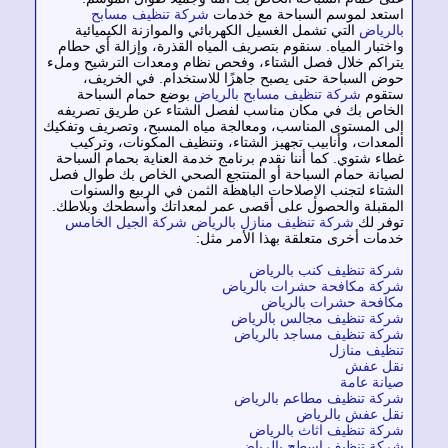
تعد لموسم السباحة مع خدمات
شركة تنظيف مسابح
لرياض
التي تشمل الغسيل الكهربائي والموازنة الكيميائية
ختبار المياه. سنقوم بتصريف المياه القذرة، وإزالة أي حطام
راكم خلال فصل الشتاء، وفحص نظام ومعدات الترشيح وملء
ض السباحة حتى يصبح جاهزًا للاستخدام. في الخريف،
قوم
شركة تنظيف مسابح بالرياض
بوضع حمام السباحة
خاص بك في مكان مناسب لفصل الشتاء عن طريق تصريفه
ى المستوى المناسب، ومعالجة مياه المسبح، وتصريف وتفكيك
معدات، وأنابيب تجهيز الشتاء، وتنظيف المكونات، وتركيب
اء شتوي. كما أننا نقدم برنامج خدمة العناية بحمام السباحة
يانة حمام السباحة أو المنتجع الصحي الخاص بك طوال فصل
شتاء لتجنب الإصلاحات الباهظة الثمن في الربيع والسنوات
مقبلة والحصول على أقصى عمر لمعداتك وأسطحك وبلاطك.
فر لك
شركة تنظيف منازل بالرياض
شركة الجيل الخامس
مات أخرى متعلقة بهذا الأمر مثل:
كة تنظيف كنب بالرياض
كة مكافحة حشرات بالرياض
افحة حشرات بالرياض
كة تنظيف مجالس بالرياض
كة تنظيف مساجد بالرياض
ظيف منازل
ل عفش
انة عامة
كة تنظيف مطاعم بالرياض
ل عفش بالرياض
كة تنظيف اثاث بالرياض
كة تنظيف اسطح بالرياض