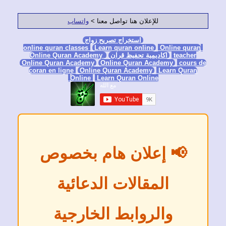
للإعلان هنا تواصل معنا >
واتساب
استخراج تصريح زواج
Learn quran online
Online qura
teacher
اكاديمية تحفيظ قران
Online Quran Academy
Online Quran Academy
Online Quran Academy
cours
coran en ligne
Online Quran Academy
Learn Quran
Online
Learn Quran Online
📢 إعلان هام بخصوص
المقالات الدعائية
والروابط الخارجية