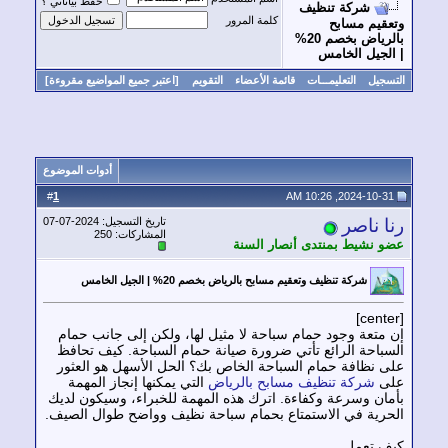
حفظ بياناتي ؟
شركة تنظيف
كلمة المرور
عقيم مسابح
بالرياض بخصم 20%
الجيل الخامس
سجيل
التعليمـــات
قائمة الأعضاء
التقويم
[اعتبر جميع المواضيع مقروءة]
أدوات الموضوع
1
#
ا ناصر
تاريخ التسجيل: 2024-07-07
المشاركات: 250
و نشيط بمنتدى أنصار السنة
شركة تنظيف وتعقيم مسابح بالرياض بخصم 20% | الجيل الخامس
 متعة وجود حمام سباحة لا مثيل لها، ولكن إلى جانب حمام
سباحة الرائع تأتي ضرورة صيانة حمام السباحة. كيف تحافظ
ى نظافة حمام السباحة الخاص بك؟ الحل الأسهل هو العثور
ى
شركة تنظيف مسابح بالرياض
التي يمكنها إنجاز المهمة
مان وسرعة وكفاءة. اترك هذه المهمة للخبراء، وسيكون لديك
حرية في الاستمتاع بحمام سباحة نظيف وواضح طوال الصيف.
ف تعمل