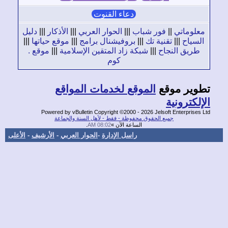
دعاء القنوت
لوماتي
||
فور شباب
|||
الحوار العربي
|||
الأذكار
|||
دليل
سياح
|||
تقنية تك
|||
بروفيشنال برامج
|||
موقع حياتها
|||
طريق النجاح
|||
شبكة زاد المتقين الإسلامية
|||
موقع .
كوم
وير موقع
الموقع لخدمات المواقع
لكترونية
Powered by vBulletin Copyright ©2000 - 2026 Jelsoft Enterprise
جميع الحقوق محفوظة - فقط - لأهل السنة والجماعة
الساعة الآن »
08:02 AM
.
راسل الإدارة
-
الحوار العربي
-
الأرشيف
-
الأعلى