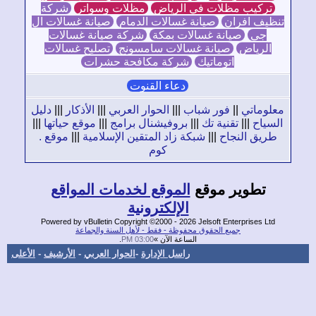
تركيب مظلات في الرياض
مظلات وسواتر
شركة
ظيف افران
صيانة غسالات الدمام
صيانة غسالات ال
جي
صيانة غسالات بمكة
شركة صيانة غسالات
الرياض
صيانة غسالات سامسونج
تصليح غسالات
اتوماتيك
شركة مكافحة حشرات
دعاء القنوت
لوماتي
||
فور شباب
|||
الحوار العربي
|||
الأذكار
|||
دليل
سياح
|||
تقنية تك
|||
بروفيشنال برامج
|||
موقع حياتها
|||
طريق النجاح
|||
شبكة زاد المتقين الإسلامية
|||
موقع .
كوم
تطوير موقع
الموقع لخدمات المواقع
الإلكترونية
Powered by vBulletin Copyright ©2000 - 2026 Jelsoft Enterprises Ltd
جميع الحقوق محفوظة - فقط - لأهل السنة والجماعة
الساعة الآن »
03:00 PM
.
راسل الإدارة
-
الحوار العربي
-
الأرشيف
-
الأعلى