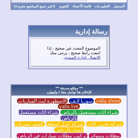
سجيل
التعليمـــات
قائمة الأعضاء
التقويم
[اعتبر جميع المواضيع مقروءة]
رسالة إدارية
الموضوع المحدد غير صحيح ، إذا
اتبعت رابط صحيح ، يرجى منك
الاتصال بادارة المنتدى
.
*** مواقع صديقة ***
للإعلان هنا تواصل معنا >
واتساب
yalla shoot
سوريا لايف
الاسطورة لبث المباريات
yalla live
شراء اثاث مستعمل بالرياض
شراء اثاث مستعمل
بالرياض
ركة تخزين اثاث
شركة عزل اسطح
كشف تسربات
المياه بالرياض
مظلات وسواتر
تركيب مظلات سيارات في الرياض