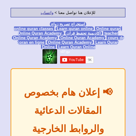
للإعلان هنا تواصل معنا >
واتساب
استخراج تصريح زواج
Learn quran online
Online qura
teacher
اكاديمية تحفيظ قران
Online Quran Academy
Online Quran Academy
Online Quran Academy
cours
coran en ligne
Online Quran Academy
Learn Quran
Online
Learn Quran Online
📢 إعلان هام بخصوص
المقالات الدعائية
والروابط الخارجية